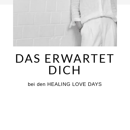
DAS ERWARTET
DICH
bei den HEALING LOVE DAYS
3 live Abende via Zoom
jeweils ca. 60–90 Minuten